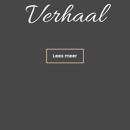
al
Verha
Lees meer